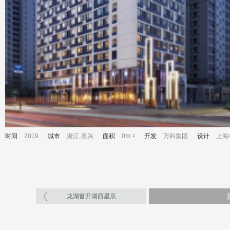
时间
2019
城市
浙江·嘉兴
面积
0m
开发
万科集团
设计
上海
龙湖首开湖西星辰