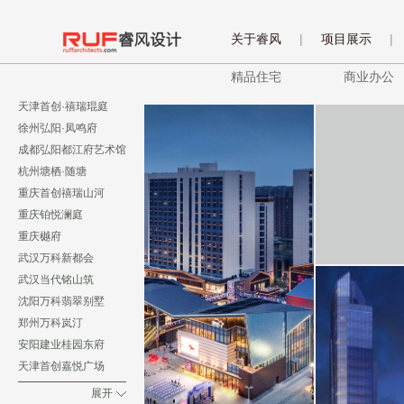
关于睿风
|
项目展示
|
精品住宅
商业办公
天津首创·禧瑞琨庭
徐州弘阳·凤鸣府
成都弘阳都江府艺术馆
杭州塘栖·随塘
重庆首创禧瑞山河
重庆铂悦澜庭
重庆樾府
武汉万科新都会
武汉当代铭山筑
沈阳万科翡翠别墅
郑州万科岚汀
安阳建业桂园东府
天津首创嘉悦广场
展开