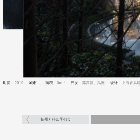
时间
2019
城市
面积
0m
开发
苏高新、禹洲
设计
上海睿风
扬州万科四季都会