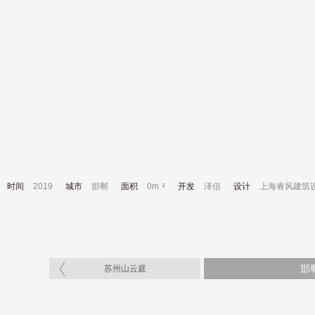
时间
2019
城市
邯郸
面积
0m
开发
泽信
设计
上海睿风建筑
邯
苏州山云庭