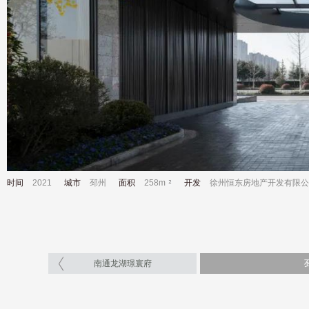
时间
2021
城市
邳州
面积
258m
开发
徐州恒东房地产开发有限公
南通龙湖璟寰府