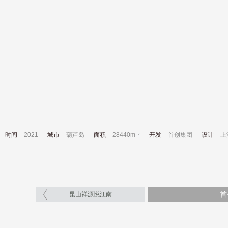
时间
2021
城市
葫芦岛
面积
28440m
开发
首创集团
设计
上
首
昆山祥源悦江南